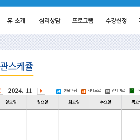
2024. 11
한울마당
시나브로
안다미로
온
온
일요일
월요일
화요일
수요일
목요