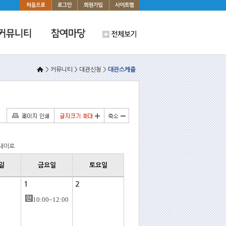
> 커뮤니티 > 대관신청 >
대관스케쥴
새미로
일
금요일
토요일
1
2
10:00~12:00