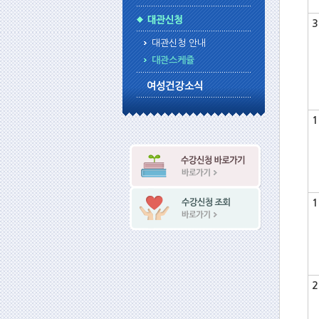
3
대관신청 안내
대관스케쥴
1
1
2