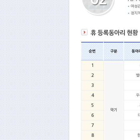
여성
정치적
순번
구분
동아
1
2
벨
3
4
우
5
악기
6
7
8