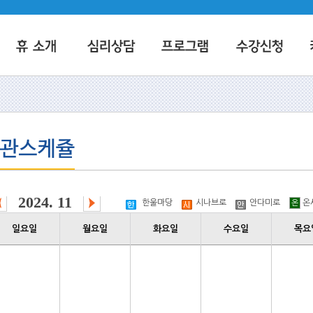
2024. 11
한울마당
시나브로
안다미로
온
온
일요일
월요일
화요일
수요일
목요