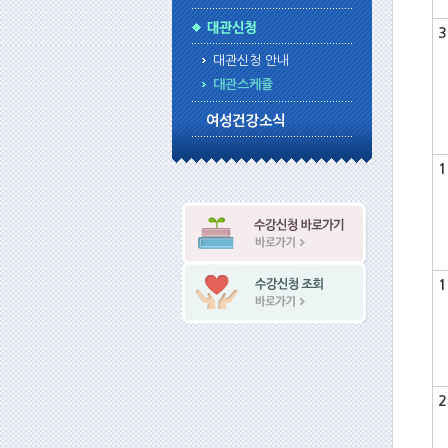
3
대관신청 안내
대관스케쥴
1
1
2