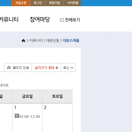
> 커뮤니티 > 대관신청 >
대관스케쥴
새미로
일
금요일
토요일
1
2
10:00~12:00