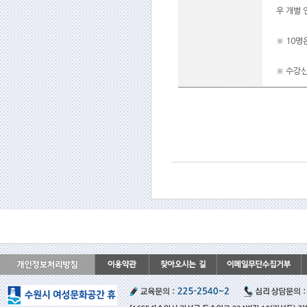
우 개별
※ 10명
※ 수강