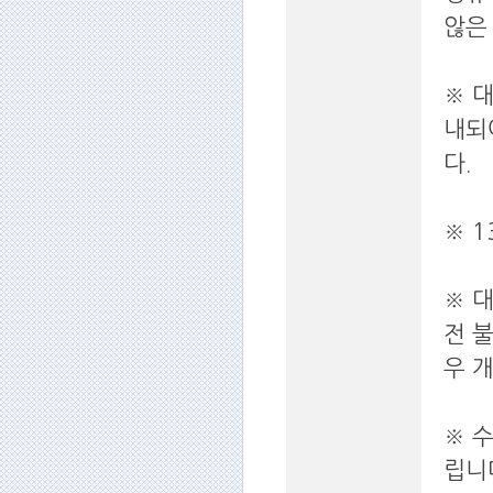
않은
※ 
내되
다.
※ 
※ 
전 
우 
※ 
립니