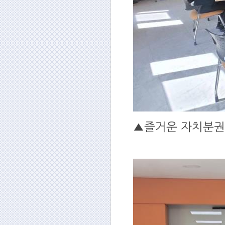
▲즐거운 자치분권