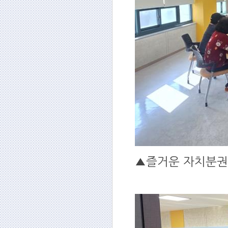
▲즐거운 자치분권