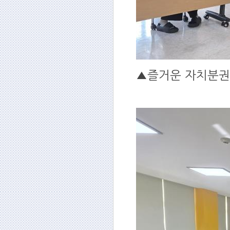
▲즐거운 자치분권