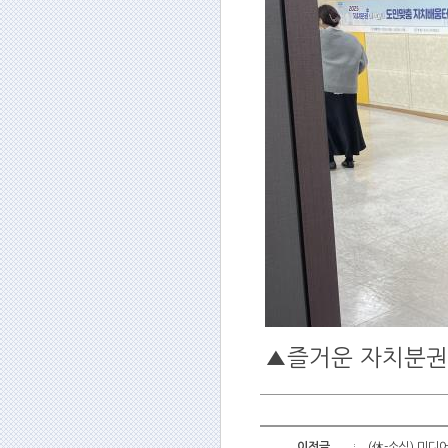
▲즐거운 자치분권
이전글
(休-소식) 미디