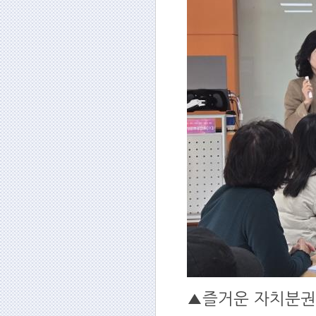
▲즐거운 자치분권