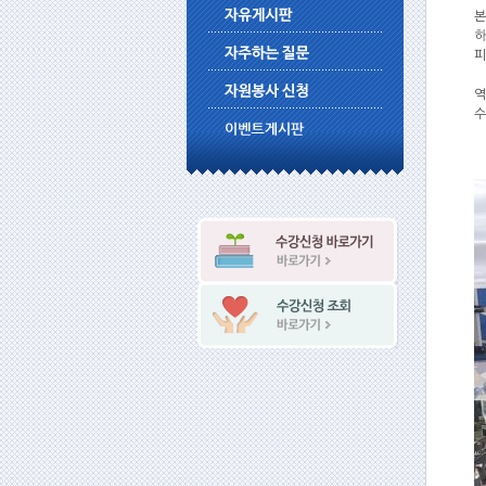
본
하
피
역
수