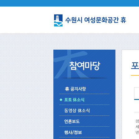
8
세
년