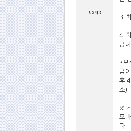
강의내용
3.
4.
금하
*모
금이
후 
소)
※ 
모바
다.