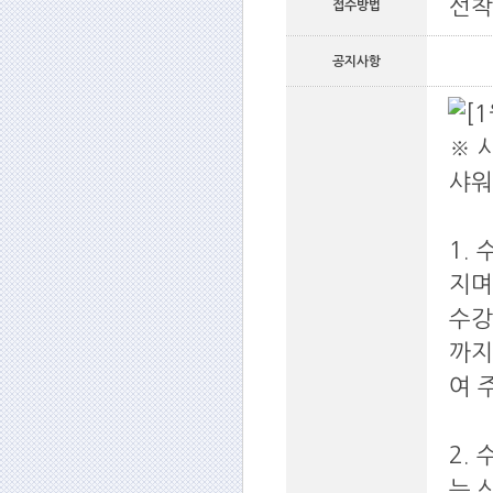
선착
접수방법
공지사항
※ 
샤워실
1.
지며
수강
까지
여 
2.
는 