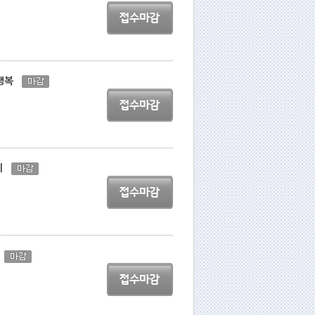
 행복
하기
감